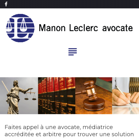
Skip
Facebook
to
content
subject
À
PROPOS
Faites appel à une avocate, médiatrice
accréditée et arbitre pour trouver une solution